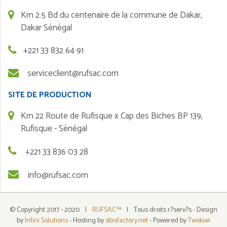
Km 2.5 Bd du centenaire de la commune de Dakar,
Dakar Sénégal
+221 33 832 64 91
serviceclient@rufsac.com
SITE DE PRODUCTION
Km 22 Route de Rufisque x Cap des Biches BP 139,
Rufisque - Sénégal
+221 33 836 03 28
info@rufsac.com
© Copyright 2017 - 2020
|
RUFSAC™
|
Tous droits r?serv?s - Design
by
Infini Solutions
- Hosting by
9bisfactory.net
- Powered by
Twokiwi